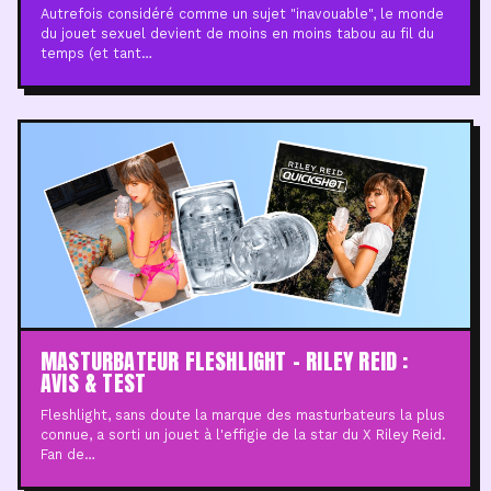
Autrefois considéré comme un sujet "inavouable", le monde
du jouet sexuel devient de moins en moins tabou au fil du
temps (et tant…
MASTURBATEUR FLESHLIGHT – RILEY REID :
AVIS & TEST
Fleshlight, sans doute la marque des masturbateurs la plus
connue, a sorti un jouet à l'effigie de la star du X Riley Reid.
Fan de…