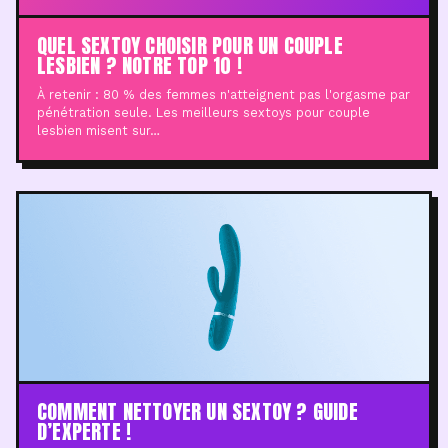
QUEL SEXTOY CHOISIR POUR UN COUPLE
LESBIEN ? NOTRE TOP 10 !
À retenir : 80 % des femmes n'atteignent pas l'orgasme par
pénétration seule. Les meilleurs sextoys pour couple
lesbien misent sur…
COMMENT NETTOYER UN SEXTOY ? GUIDE
D’EXPERTE !